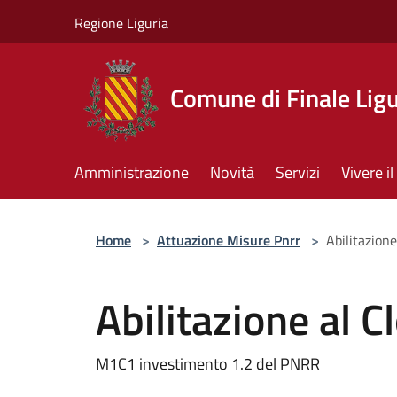
Salta al contenuto principale
Regione Liguria
Comune di Finale Lig
Amministrazione
Novità
Servizi
Vivere 
Home
>
Attuazione Misure Pnrr
>
Abilitazione
Abilitazione al C
M1C1 investimento 1.2 del PNRR