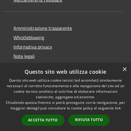
Amministrazione trasparente
Whistleblowing
Informativa privacy
Note legali
Dichiarazione di accessibilità
×
Questo sito web utilizza cookie
Segnalazioni di inaccessibilità
Questo sito web utilizza cookie tecnici (ed assimilati) strettamente
necessari al corretto funzionamento e alla navigazione del sito ed un
cookie tecnico analitico al solo fine di elaborare informazioni
statistiche, aggregate ed anonime.
Chiudendo questa finestra si potrà proseguire con la navigazione, per
RSS
Copyright © 2026 • Comune di
maggiori dettagli può consultare la cookie policy al seguente
link
Accessibilità
Finale Ligure • Powered by
Privacy
Municipium
Accesso
•
RIFIUTA TUTTO
ACCETTA TUTTO
Cookie
redazione