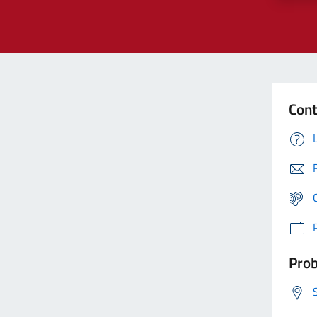
Cont
Prob