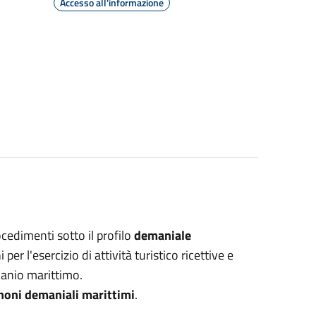
Accesso all'informazione
ocedimenti sotto il profilo
demaniale
er l'esercizio di attività turistico ricettive e
manio marittimo.
noni demaniali marittimi
.