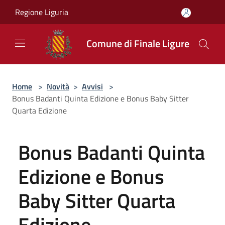
Salta al contenuto principale
Regione Liguria
Comune di Finale Ligure
Home
>
Novità
>
Avvisi
>
Bonus Badanti Quinta Edizione e Bonus Baby Sitter
Quarta Edizione
Bonus Badanti Quinta
Edizione e Bonus
Baby Sitter Quarta
Edizione