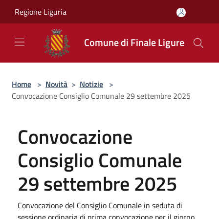
Salta al contenuto principale
Regione Liguria
Comune di Finale Ligure
Home
>
Novità
>
Notizie
>
Convocazione Consiglio Comunale 29 settembre 2025
Convocazione
Consiglio Comunale
29 settembre 2025
Convocazione del Consiglio Comunale in seduta di
sessione ordinaria di prima convocazione per il giorno