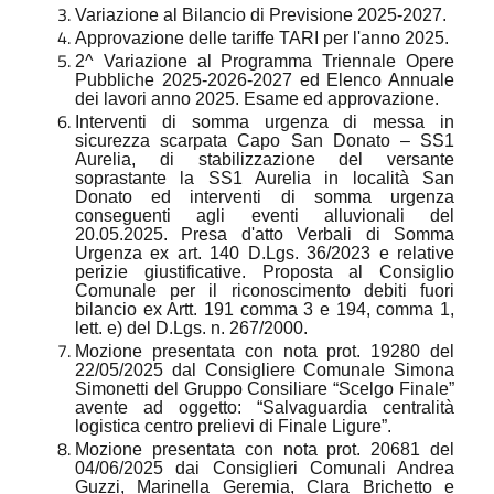
Variazione al Bilancio di Previsione 2025-2027.
Approvazione delle tariffe TARI per l'anno 2025.
2^ Variazione al Programma Triennale Opere
Pubbliche 2025-2026-2027 ed Elenco Annuale
dei lavori anno 2025. Esame ed approvazione.
Interventi di somma urgenza di messa in
sicurezza scarpata Capo San Donato – SS1
Aurelia, di stabilizzazione del versante
soprastante la SS1 Aurelia in località San
Donato ed interventi di somma urgenza
conseguenti agli eventi alluvionali del
20.05.2025. Presa d'atto Verbali di Somma
Urgenza ex art. 140 D.Lgs. 36/2023 e relative
perizie giustificative. Proposta al Consiglio
Comunale per il riconoscimento debiti fuori
bilancio ex Artt. 191 comma 3 e 194, comma 1,
lett. e) del D.Lgs. n. 267/2000.
Mozione presentata con nota prot. 19280 del
22/05/2025 dal Consigliere Comunale Simona
Simonetti del Gruppo Consiliare “Scelgo Finale”
avente ad oggetto: “Salvaguardia centralità
logistica centro prelievi di Finale Ligure”.
Mozione presentata con nota prot. 20681 del
04/06/2025 dai Consiglieri Comunali Andrea
Guzzi, Marinella Geremia, Clara Brichetto e