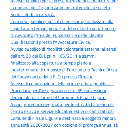
Avviso pubblico per la presentazione di candidature per
la nomina dell'Organo Amministrativo della società
Servizi di Riviera S.p.A.
Concorso pubblico, per titoli ed esami, finalizzato alla
copertura a tempo pieno e indeterminato di n. 1 posto
di Avvocato (Area dei Funzionari e delle Elevate
Qualificazioni) presso l'Avvocatura Civica.
Avviso pubblico di mobilità volontaria esterna, ai sensi
dell'art. 30 del D. Lgs. n. 165/2011 e ss.mm.ii.,
finalizzato alla copertura a tempo pieno e
indeterminato di un posto di Funzionario Tecnico (Area
dei Funzionari e delle E. Q.) presso l'Area 4.
Avviso di convocazione della prima seduta pubblica –
Procedura per l'assegnazione di n. 39 concessioni
demaniali marittime del Comune di Finale Ligure.
Avvio procedura negoziata per le attività balneari del
centro estivo e servizi educativi estivi organizzati dal
Comune di Finale Ligure e destinato a soggetti minori,
annualità 2026-2027 con opzione di proroga annualità