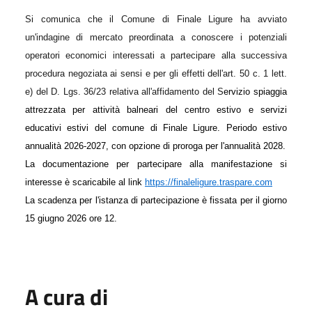
Si comunica che il Comune di Finale Ligure ha av
viato
un'indagine di mercato preordinata a conoscere i potenziali
operatori economici interessati a partecipare alla successiva
procedura negoziata ai sensi e per gli effetti dell'art. 50 c. 1 lett.
e) del D. Lgs. 36/23 relativa all'affidamento del
S
ervizio spiaggia
attrezzata per attivit
à
balneari del centro estivo e servizi
educativi estivi
del comune di
F
inale
L
igure.
P
eriodo estivo
ann
ualit
à
202
6-2027,
con
opzione di proroga per l'annualit
à
2028.
La documentazione per partecipare alla manifestazione si
interesse è scaricabile al link
https://finaleligure.traspare.com
La scadenza per l'istanza di partecipazione è fissata per il giorno
15 giugno 2026 ore 12.
A cura di