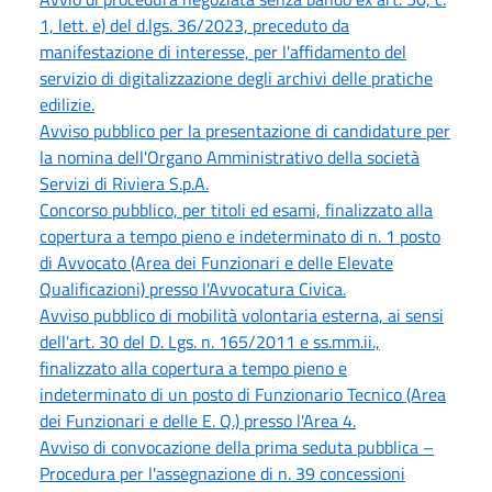
1, lett. e) del d.lgs. 36/2023, preceduto da
manifestazione di interesse, per l'affidamento del
servizio di digitalizzazione degli archivi delle pratiche
edilizie.
Avviso pubblico per la presentazione di candidature per
la nomina dell'Organo Amministrativo della società
Servizi di Riviera S.p.A.
Concorso pubblico, per titoli ed esami, finalizzato alla
copertura a tempo pieno e indeterminato di n. 1 posto
di Avvocato (Area dei Funzionari e delle Elevate
Qualificazioni) presso l'Avvocatura Civica.
Avviso pubblico di mobilità volontaria esterna, ai sensi
dell'art. 30 del D. Lgs. n. 165/2011 e ss.mm.ii.,
finalizzato alla copertura a tempo pieno e
indeterminato di un posto di Funzionario Tecnico (Area
dei Funzionari e delle E. Q.) presso l'Area 4.
Avviso di convocazione della prima seduta pubblica –
Procedura per l'assegnazione di n. 39 concessioni