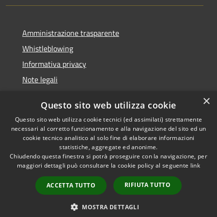
Amministrazione trasparente
Whistleblowing
Informativa privacy
Note legali
Dichiarazione di accessibilità
×
Questo sito web utilizza cookie
Segnalazioni di inaccessibilità
Questo sito web utilizza cookie tecnici (ed assimilati) strettamente
necessari al corretto funzionamento e alla navigazione del sito ed un
cookie tecnico analitico al solo fine di elaborare informazioni
statistiche, aggregate ed anonime.
Chiudendo questa finestra si potrà proseguire con la navigazione, per
RSS
Copyright © 2026 • Comune di
maggiori dettagli può consultare la cookie policy al seguente
link
Accessibilità
Finale Ligure • Powered by
Privacy
Municipium
Accesso
•
RIFIUTA TUTTO
ACCETTA TUTTO
Cookie
redazione
Mappa del sito
MOSTRA DETTAGLI