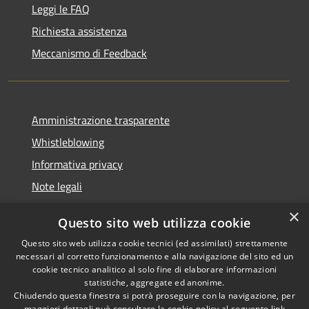
Leggi le FAQ
Richiesta assistenza
Meccanismo di Feedback
Amministrazione trasparente
Whistleblowing
Informativa privacy
Note legali
Dichiarazione di accessibilità
×
Questo sito web utilizza cookie
Segnalazioni di inaccessibilità
Questo sito web utilizza cookie tecnici (ed assimilati) strettamente
necessari al corretto funzionamento e alla navigazione del sito ed un
cookie tecnico analitico al solo fine di elaborare informazioni
statistiche, aggregate ed anonime.
Chiudendo questa finestra si potrà proseguire con la navigazione, per
RSS
Copyright © 2026 • Comune di
maggiori dettagli può consultare la cookie policy al seguente
link