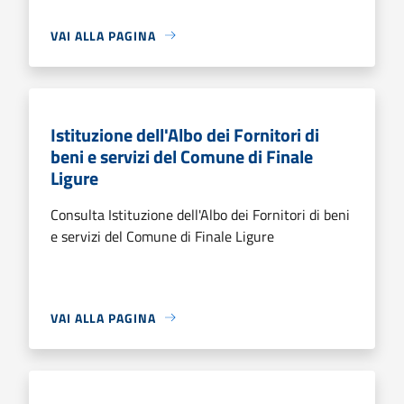
VAI ALLA PAGINA
Istituzione dell'Albo dei Fornitori di
beni e servizi del Comune di Finale
Ligure
Consulta Istituzione dell'Albo dei Fornitori di beni
e servizi del Comune di Finale Ligure
VAI ALLA PAGINA