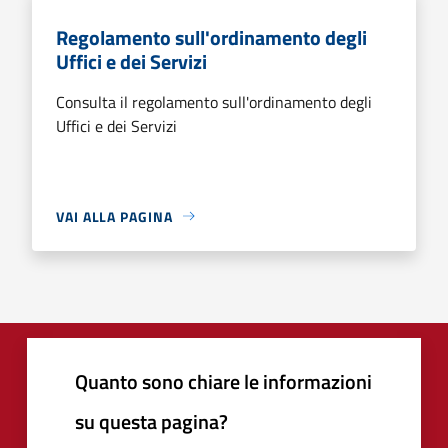
Regolamento sull'ordinamento degli
Uffici e dei Servizi
Consulta il regolamento sull'ordinamento degli
Uffici e dei Servizi
VAI ALLA PAGINA
Quanto sono chiare le informazioni
su questa pagina?