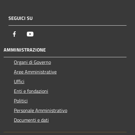
SEGUICI SU
Facebook
Youtube
AMMINISTRAZIONE
Organi di Governo
Aree Amministrative
Uffici
Enti e fondazioni
Politici
Personale Amministrativo
Documenti e dati