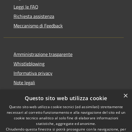
Leggi le FAQ
Richiesta assistenza
Meccanismo di Feedback
Amministrazione trasparente
Whistleblowing
Informativa privacy
Note legali
Dichiarazione di accessibilità
×
Questo sito web utilizza cookie
Segnalazioni di inaccessibilità
Questo sito web utilizza cookie tecnici (ed assimilati) strettamente
necessari al corretto funzionamento e alla navigazione del sito ed un
cookie tecnico analitico al solo fine di elaborare informazioni
statistiche, aggregate ed anonime.
Chiudendo questa finestra si potrà proseguire con la navigazione, per
RSS
Copyright © 2026 • Comune di