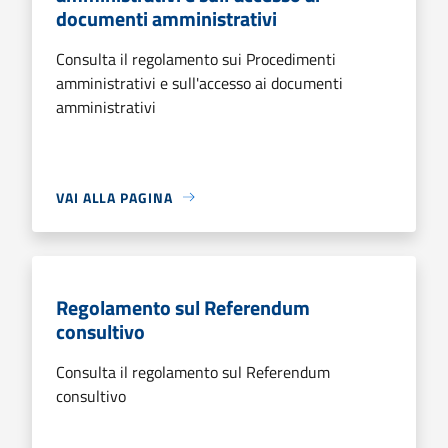
documenti amministrativi
Consulta il regolamento sui Procedimenti
amministrativi e sull'accesso ai documenti
amministrativi
VAI ALLA PAGINA
Regolamento sul Referendum
consultivo
Consulta il regolamento sul Referendum
consultivo