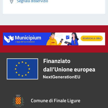
Segnala disservizio
Comune di Finale Ligure