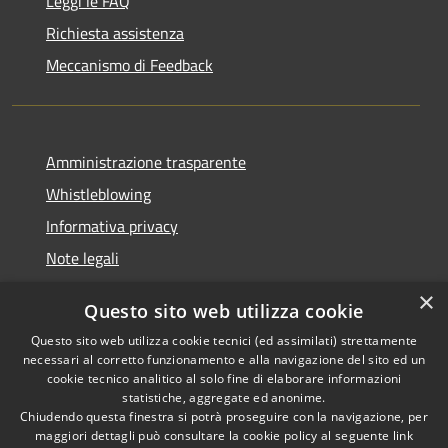
Leggi le FAQ
Richiesta assistenza
Meccanismo di Feedback
Amministrazione trasparente
Whistleblowing
Informativa privacy
Note legali
Dichiarazione di accessibilità
×
Questo sito web utilizza cookie
Segnalazioni di inaccessibilità
Questo sito web utilizza cookie tecnici (ed assimilati) strettamente
necessari al corretto funzionamento e alla navigazione del sito ed un
cookie tecnico analitico al solo fine di elaborare informazioni
statistiche, aggregate ed anonime.
Chiudendo questa finestra si potrà proseguire con la navigazione, per
RSS
Copyright © 2026 • Comune di
maggiori dettagli può consultare la cookie policy al seguente
link
Accessibilità
Finale Ligure • Powered by