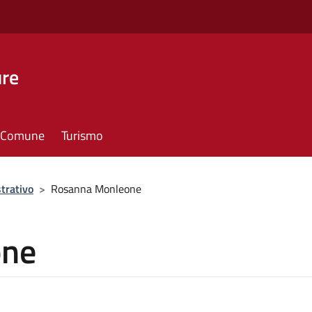
ure
il Comune
Turismo
trativo
>
Rosanna Monleone
one