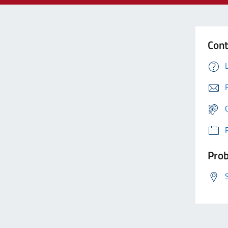
Cont
Prob