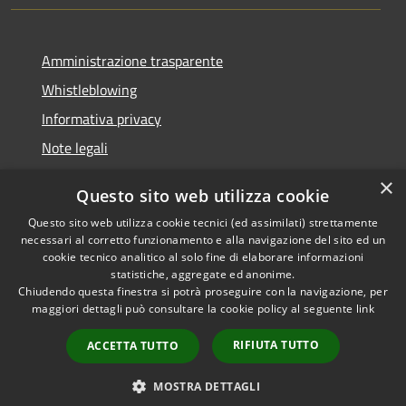
Amministrazione trasparente
Whistleblowing
Informativa privacy
Note legali
Dichiarazione di accessibilità
×
Questo sito web utilizza cookie
Segnalazioni di inaccessibilità
Questo sito web utilizza cookie tecnici (ed assimilati) strettamente
necessari al corretto funzionamento e alla navigazione del sito ed un
cookie tecnico analitico al solo fine di elaborare informazioni
statistiche, aggregate ed anonime.
Chiudendo questa finestra si potrà proseguire con la navigazione, per
RSS
Copyright © 2026 • Comune di
maggiori dettagli può consultare la cookie policy al seguente
link
Accessibilità
Finale Ligure • Powered by
Privacy
Municipium
Accesso
•
RIFIUTA TUTTO
ACCETTA TUTTO
Cookie
redazione
Mappa del sito
MOSTRA DETTAGLI