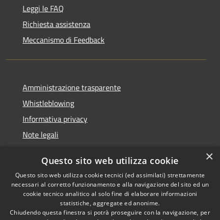
Leggi le FAQ
Richiesta assistenza
Meccanismo di Feedback
Amministrazione trasparente
Whistleblowing
Informativa privacy
Note legali
Dichiarazione di accessibilità
×
Questo sito web utilizza cookie
Segnalazioni di inaccessibilità
Questo sito web utilizza cookie tecnici (ed assimilati) strettamente
necessari al corretto funzionamento e alla navigazione del sito ed un
cookie tecnico analitico al solo fine di elaborare informazioni
statistiche, aggregate ed anonime.
Chiudendo questa finestra si potrà proseguire con la navigazione, per
RSS
Copyright © 2026 • Comune di