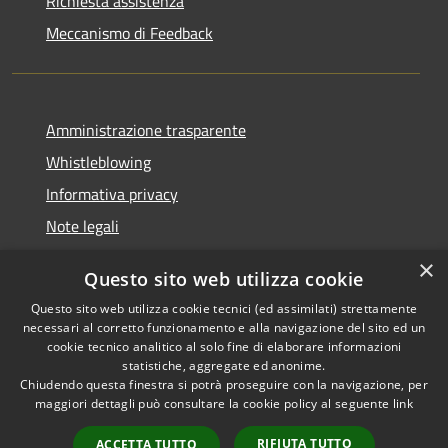
Richiesta assistenza
Meccanismo di Feedback
Amministrazione trasparente
Whistleblowing
Informativa privacy
Note legali
Dichiarazione di accessibilità
×
Questo sito web utilizza cookie
Segnalazioni di inaccessibilità
Questo sito web utilizza cookie tecnici (ed assimilati) strettamente
necessari al corretto funzionamento e alla navigazione del sito ed un
cookie tecnico analitico al solo fine di elaborare informazioni
statistiche, aggregate ed anonime.
Chiudendo questa finestra si potrà proseguire con la navigazione, per
RSS
Copyright © 2026 • Comune di
maggiori dettagli può consultare la cookie policy al seguente
link
Accessibilità
Finale Ligure • Powered by
Privacy
Municipium
Accesso
•
RIFIUTA TUTTO
ACCETTA TUTTO