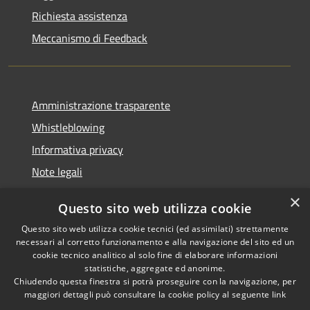
Richiesta assistenza
Meccanismo di Feedback
Amministrazione trasparente
Whistleblowing
Informativa privacy
Note legali
Dichiarazione di accessibilità
×
Questo sito web utilizza cookie
Segnalazioni di inaccessibilità
Questo sito web utilizza cookie tecnici (ed assimilati) strettamente
necessari al corretto funzionamento e alla navigazione del sito ed un
cookie tecnico analitico al solo fine di elaborare informazioni
statistiche, aggregate ed anonime.
Chiudendo questa finestra si potrà proseguire con la navigazione, per
RSS
Copyright © 2026 • Comune di
maggiori dettagli può consultare la cookie policy al seguente
link
Accessibilità
Finale Ligure • Powered by