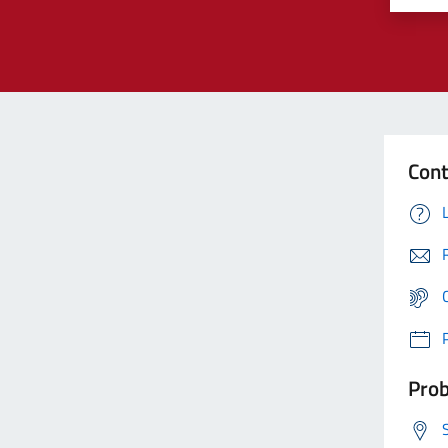
Cont
Prob