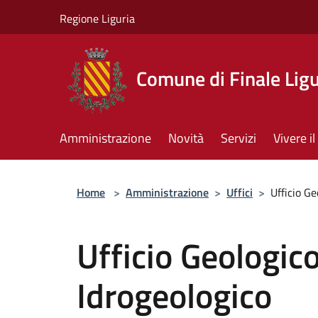
Salta al contenuto principale
Regione Liguria
Comune di Finale Lig
Amministrazione
Novità
Servizi
Vivere 
Home
>
Amministrazione
>
Uffici
>
Ufficio Ge
Ufficio Geologico
Idrogeologico