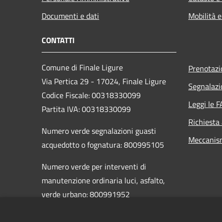
Documenti e dati
Mobilità e
CONTATTI
Comune di Finale Ligure
Prenotaz
Via Pertica 29 - 17024, Finale Ligure
Segnalazi
Codice Fiscale: 00318330099
Leggi le 
Partita IVA: 00318330099
Richiesta
Numero verde segnalazioni guasti
Meccanis
acquedotto o fognatura: 800995105
Numero verde per interventi di
manutenzione ordinaria luci, asfalto,
verde urbano: 800991952
PEC:
comunefinaleligure@legalmail.it