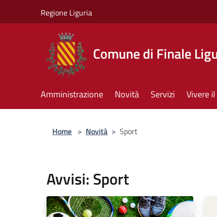
Salta al contenuto principale
Regione Liguria
Comune di Finale Lig
Amministrazione
Novità
Servizi
Vivere 
Home
>
Novità
>
Sport
Avvisi: Sport