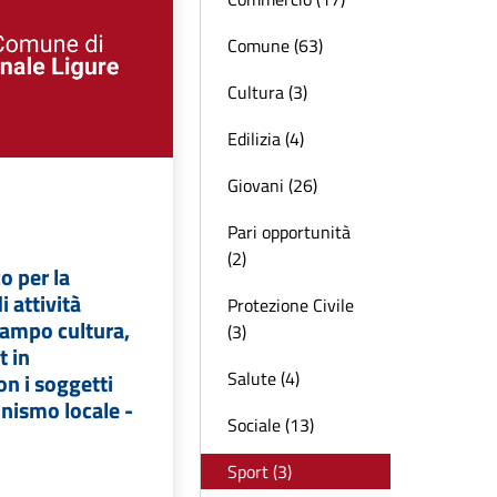
Comune (63)
Cultura (3)
Edilizia (4)
Giovani (26)
Pari opportunità
(2)
o per la
i attività
Protezione Civile
 campo cultura,
(3)
t in
Salute (4)
on i soggetti
onismo locale -
Sociale (13)
Sport (3)