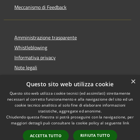
Meccanismo di Feedback
Amministrazione trasparente
Whistleblowing
Informativa privacy
Note legali
Dichiarazione di accessibilità
×
Questo sito web utilizza cookie
Segnalazioni di inaccessibilità
Questo sito web utilizza cookie tecnici (ed assimilati) strettamente
necessari al corretto funzionamento e alla navigazione del sito ed un
cookie tecnico analitico al solo fine di elaborare informazioni
statistiche, aggregate ed anonime.
Chiudendo questa finestra si potrà proseguire con la navigazione, per
RSS
Copyright © 2026 • Comune di
maggiori dettagli può consultare la cookie policy al seguente
link
Accessibilità
Finale Ligure • Powered by
Privacy
Municipium
Accesso
•
RIFIUTA TUTTO
ACCETTA TUTTO