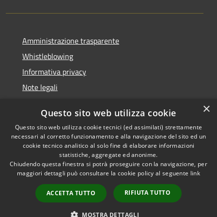
Amministrazione trasparente
Whistleblowing
Informativa privacy
Note legali
Dichiarazione di accessibilità
×
Questo sito web utilizza cookie
Segnalazioni di inaccessibilità
Questo sito web utilizza cookie tecnici (ed assimilati) strettamente
necessari al corretto funzionamento e alla navigazione del sito ed un
cookie tecnico analitico al solo fine di elaborare informazioni
statistiche, aggregate ed anonime.
Chiudendo questa finestra si potrà proseguire con la navigazione, per
RSS
Copyright © 2026 • Comune di
maggiori dettagli può consultare la cookie policy al seguente
link
Accessibilità
Finale Ligure • Powered by
Privacy
Municipium
Accesso
•
RIFIUTA TUTTO
ACCETTA TUTTO
Cookie
redazione
Mappa del sito
MOSTRA DETTAGLI