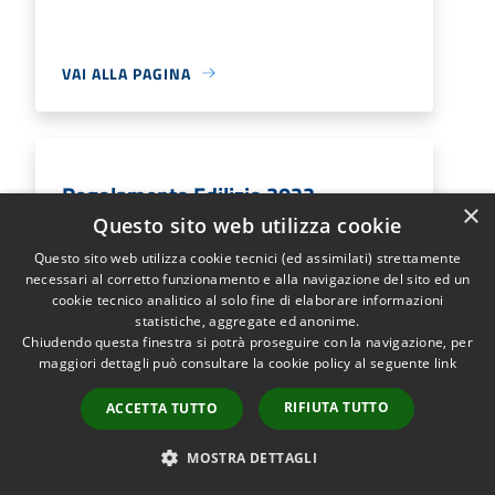
VAI ALLA PAGINA
Regolamento Edilizio 2022
×
Questo sito web utilizza cookie
Regolamento Edilizio approvato nel 2022
Questo sito web utilizza cookie tecnici (ed assimilati) strettamente
necessari al corretto funzionamento e alla navigazione del sito ed un
cookie tecnico analitico al solo fine di elaborare informazioni
statistiche, aggregate ed anonime.
VAI ALLA PAGINA
Chiudendo questa finestra si potrà proseguire con la navigazione, per
maggiori dettagli può consultare la cookie policy al seguente
link
RIFIUTA TUTTO
ACCETTA TUTTO
Regolamento Fiera delle vecchie
MOSTRA DETTAGLI
cose e antichi mestieri